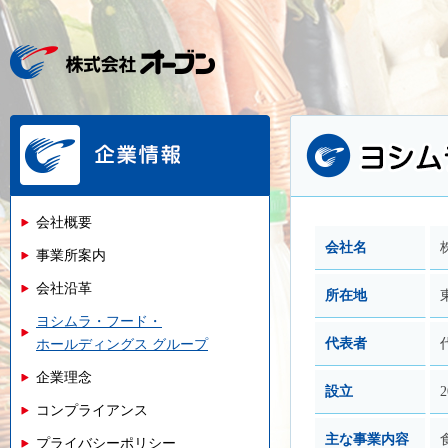
会社概要
会社名
事業所案内
会社沿革
所在地
ヨシムラ・フード・
代表者
ホールディングス グループ
企業理念
設立
コンプライアンス
主な事業内容
プライバシーポリシー